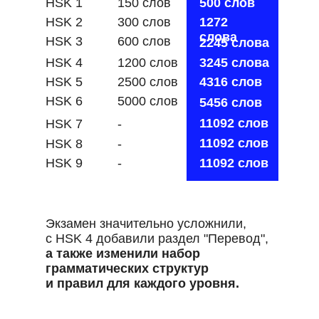
HSK 1
150 слов
500 слов
HSK 2
300 слов
1272
слова
HSK 3
600 слов
2245 слова
HSK 4
1200 слов
3245 слова
HSK 5
2500 слов
4316 слов
HSK 6
5000 слов
5456 слов
11092 слов
HSK 7
-
11092 слов
HSK 8
-
HSK 9
-
11092 слов
Экзамен значительно усложнили,
с HSK 4 добавили раздел "Перевод",
а также изменили набор
грамматических структур
и правил для каждого уровня.